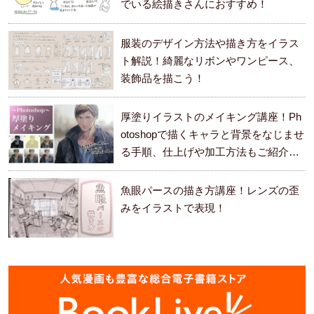
でいる絵描きさんにおすすめ！
服装のデザイン方法や描き方をイラス
ト解説！綺麗なリボンやワンピース、
装飾品を描こう！
厚塗りイラストのメイキング講座！Ph
otoshopで描くキャラと背景をなじませ
る手順、仕上げや加工方法もご紹介し
ます。
魚眼パースの描き方講座！レンズの歪
みをイラストで表現！