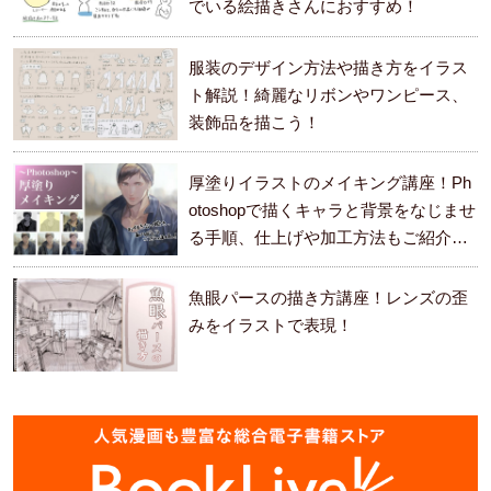
でいる絵描きさんにおすすめ！
服装のデザイン方法や描き方をイラス
ト解説！綺麗なリボンやワンピース、
装飾品を描こう！
厚塗りイラストのメイキング講座！Ph
otoshopで描くキャラと背景をなじませ
る手順、仕上げや加工方法もご紹介し
ます。
魚眼パースの描き方講座！レンズの歪
みをイラストで表現！