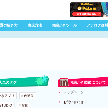
景の描き方
表現方法
お絵かきツール
アナログ画
人気のタグ
お絵かき図鑑について
トップページ
かきアプリ
色塗り
お問い合わせ
 STUDIO
背景