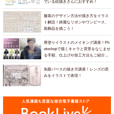
でいる絵描きさんにおすすめ！
服装のデザイン方法や描き方をイラス
ト解説！綺麗なリボンやワンピース、
装飾品を描こう！
厚塗りイラストのメイキング講座！Ph
otoshopで描くキャラと背景をなじませ
る手順、仕上げや加工方法もご紹介し
ます。
魚眼パースの描き方講座！レンズの歪
みをイラストで表現！