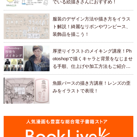
でいる絵描きさんにおすすめ！
服装のデザイン方法や描き方をイラス
ト解説！綺麗なリボンやワンピース、
装飾品を描こう！
厚塗りイラストのメイキング講座！Ph
otoshopで描くキャラと背景をなじませ
る手順、仕上げや加工方法もご紹介し
ます。
魚眼パースの描き方講座！レンズの歪
みをイラストで表現！