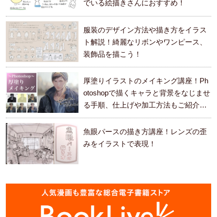
でいる絵描きさんにおすすめ！
服装のデザイン方法や描き方をイラス
ト解説！綺麗なリボンやワンピース、
装飾品を描こう！
厚塗りイラストのメイキング講座！Ph
otoshopで描くキャラと背景をなじませ
る手順、仕上げや加工方法もご紹介し
ます。
魚眼パースの描き方講座！レンズの歪
みをイラストで表現！