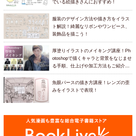
でいる絵描きさんにおすすめ！
服装のデザイン方法や描き方をイラス
ト解説！綺麗なリボンやワンピース、
装飾品を描こう！
厚塗りイラストのメイキング講座！Ph
otoshopで描くキャラと背景をなじませ
る手順、仕上げや加工方法もご紹介し
ます。
魚眼パースの描き方講座！レンズの歪
みをイラストで表現！