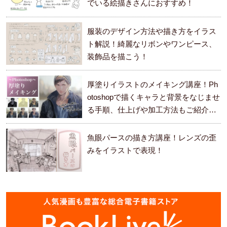
でいる絵描きさんにおすすめ！
服装のデザイン方法や描き方をイラス
ト解説！綺麗なリボンやワンピース、
装飾品を描こう！
厚塗りイラストのメイキング講座！Ph
otoshopで描くキャラと背景をなじませ
る手順、仕上げや加工方法もご紹介し
ます。
魚眼パースの描き方講座！レンズの歪
みをイラストで表現！