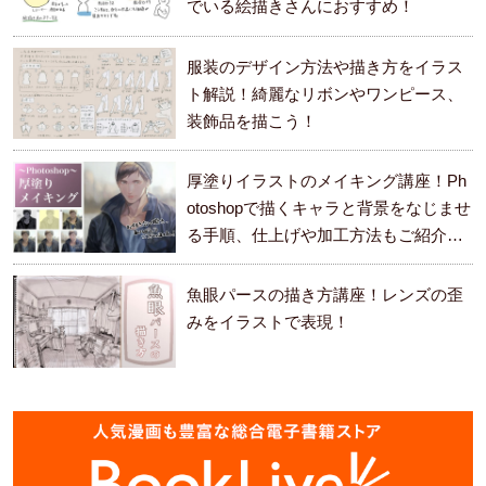
でいる絵描きさんにおすすめ！
服装のデザイン方法や描き方をイラス
ト解説！綺麗なリボンやワンピース、
装飾品を描こう！
厚塗りイラストのメイキング講座！Ph
otoshopで描くキャラと背景をなじませ
る手順、仕上げや加工方法もご紹介し
ます。
魚眼パースの描き方講座！レンズの歪
みをイラストで表現！