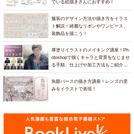
でいる絵描きさんにおすすめ！
服装のデザイン方法や描き方をイラス
ト解説！綺麗なリボンやワンピース、
装飾品を描こう！
厚塗りイラストのメイキング講座！Ph
otoshopで描くキャラと背景をなじませ
る手順、仕上げや加工方法もご紹介し
ます。
魚眼パースの描き方講座！レンズの歪
みをイラストで表現！