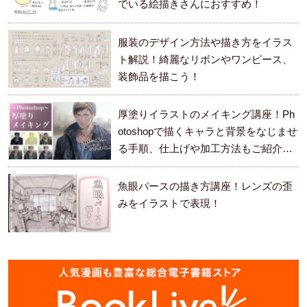
でいる絵描きさんにおすすめ！
服装のデザイン方法や描き方をイラス
ト解説！綺麗なリボンやワンピース、
装飾品を描こう！
厚塗りイラストのメイキング講座！Ph
otoshopで描くキャラと背景をなじませ
る手順、仕上げや加工方法もご紹介し
ます。
魚眼パースの描き方講座！レンズの歪
みをイラストで表現！