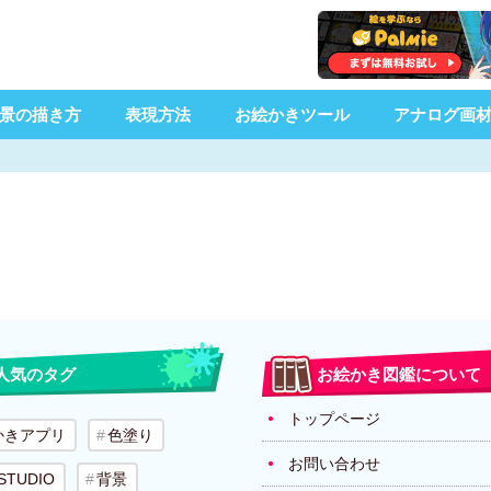
景の描き方
表現方法
お絵かきツール
アナログ画
人気のタグ
お絵かき図鑑について
トップページ
かきアプリ
色塗り
お問い合わせ
 STUDIO
背景