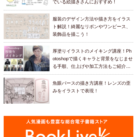
でいる絵描きさんにおすすめ！
服装のデザイン方法や描き方をイラス
ト解説！綺麗なリボンやワンピース、
装飾品を描こう！
厚塗りイラストのメイキング講座！Ph
otoshopで描くキャラと背景をなじませ
る手順、仕上げや加工方法もご紹介し
ます。
魚眼パースの描き方講座！レンズの歪
みをイラストで表現！