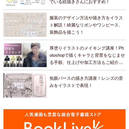
でいる絵描きさんにおすすめ！
服装のデザイン方法や描き方をイラス
ト解説！綺麗なリボンやワンピース、
装飾品を描こう！
厚塗りイラストのメイキング講座！Ph
otoshopで描くキャラと背景をなじませ
る手順、仕上げや加工方法もご紹介し
ます。
魚眼パースの描き方講座！レンズの歪
みをイラストで表現！