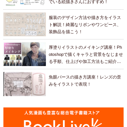
でいる絵描きさんにおすすめ！
服装のデザイン方法や描き方をイラス
ト解説！綺麗なリボンやワンピース、
装飾品を描こう！
厚塗りイラストのメイキング講座！Ph
otoshopで描くキャラと背景をなじませ
る手順、仕上げや加工方法もご紹介し
ます。
魚眼パースの描き方講座！レンズの歪
みをイラストで表現！