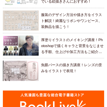
でいる絵描きさんにおすすめ！
服装のデザイン方法や描き方をイラス
ト解説！綺麗なリボンやワンピース、
装飾品を描こう！
厚塗りイラストのメイキング講座！Ph
otoshopで描くキャラと背景をなじませ
る手順、仕上げや加工方法もご紹介し
ます。
魚眼パースの描き方講座！レンズの歪
みをイラストで表現！