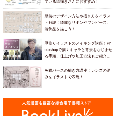
でいる絵描きさんにおすすめ！
服装のデザイン方法や描き方をイラス
ト解説！綺麗なリボンやワンピース、
装飾品を描こう！
厚塗りイラストのメイキング講座！Ph
otoshopで描くキャラと背景をなじませ
る手順、仕上げや加工方法もご紹介し
ます。
魚眼パースの描き方講座！レンズの歪
みをイラストで表現！