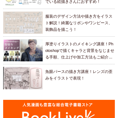
でいる絵描きさんにおすすめ！
服装のデザイン方法や描き方をイラス
ト解説！綺麗なリボンやワンピース、
装飾品を描こう！
厚塗りイラストのメイキング講座！Ph
otoshopで描くキャラと背景をなじませ
る手順、仕上げや加工方法もご紹介し
ます。
魚眼パースの描き方講座！レンズの歪
みをイラストで表現！