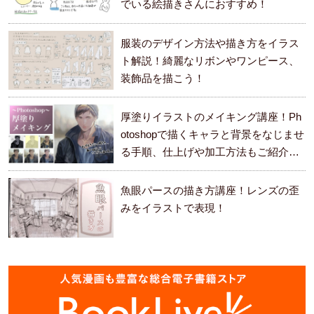
でいる絵描きさんにおすすめ！
服装のデザイン方法や描き方をイラス
ト解説！綺麗なリボンやワンピース、
装飾品を描こう！
厚塗りイラストのメイキング講座！Ph
otoshopで描くキャラと背景をなじませ
る手順、仕上げや加工方法もご紹介し
ます。
魚眼パースの描き方講座！レンズの歪
みをイラストで表現！