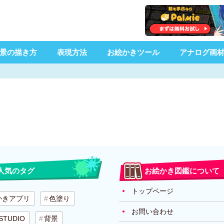
景の描き方
表現方法
お絵かきツール
アナログ画
人気のタグ
お絵かき図鑑について
トップページ
かきアプリ
色塗り
お問い合わせ
 STUDIO
背景