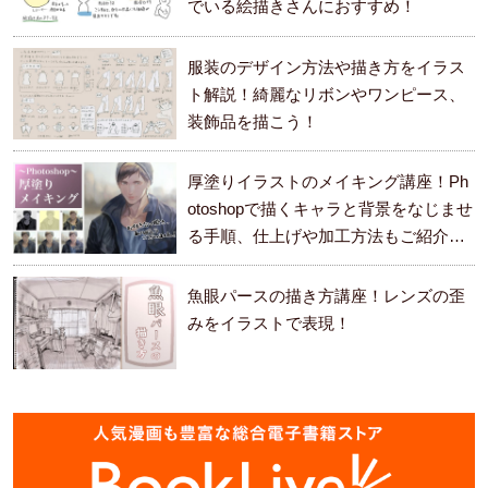
でいる絵描きさんにおすすめ！
服装のデザイン方法や描き方をイラス
ト解説！綺麗なリボンやワンピース、
装飾品を描こう！
厚塗りイラストのメイキング講座！Ph
otoshopで描くキャラと背景をなじませ
る手順、仕上げや加工方法もご紹介し
ます。
魚眼パースの描き方講座！レンズの歪
みをイラストで表現！