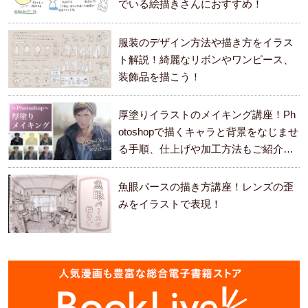
でいる絵描きさんにおすすめ！
服装のデザイン方法や描き方をイラス
ト解説！綺麗なリボンやワンピース、
装飾品を描こう！
厚塗りイラストのメイキング講座！Ph
otoshopで描くキャラと背景をなじませ
る手順、仕上げや加工方法もご紹介し
ます。
魚眼パースの描き方講座！レンズの歪
みをイラストで表現！