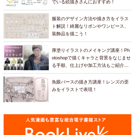
でいる絵描きさんにおすすめ！
服装のデザイン方法や描き方をイラス
ト解説！綺麗なリボンやワンピース、
装飾品を描こう！
厚塗りイラストのメイキング講座！Ph
otoshopで描くキャラと背景をなじませ
る手順、仕上げや加工方法もご紹介し
ます。
魚眼パースの描き方講座！レンズの歪
みをイラストで表現！