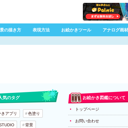
景の描き方
表現方法
お絵かきツール
アナログ画
人気のタグ
お絵かき図鑑について
トップページ
かきアプリ
色塗り
お問い合わせ
 STUDIO
背景