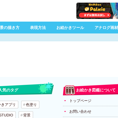
景の描き方
表現方法
お絵かきツール
アナログ画
人気のタグ
お絵かき図鑑について
トップページ
かきアプリ
色塗り
お問い合わせ
 STUDIO
背景