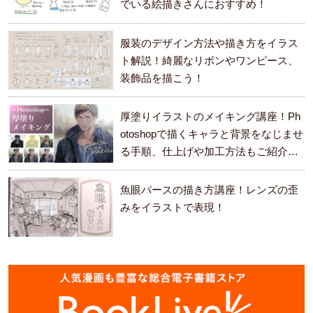
でいる絵描きさんにおすすめ！
服装のデザイン方法や描き方をイラス
ト解説！綺麗なリボンやワンピース、
装飾品を描こう！
厚塗りイラストのメイキング講座！Ph
otoshopで描くキャラと背景をなじませ
る手順、仕上げや加工方法もご紹介し
ます。
魚眼パースの描き方講座！レンズの歪
みをイラストで表現！