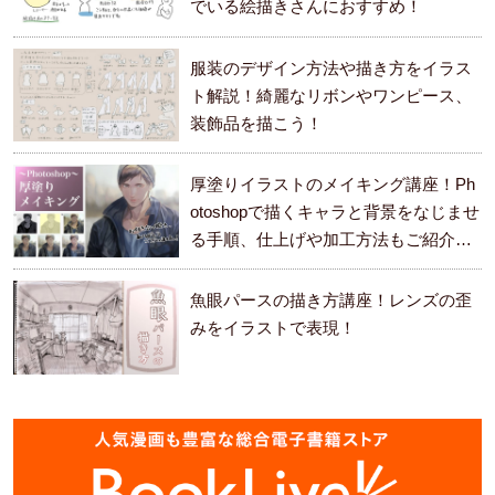
でいる絵描きさんにおすすめ！
服装のデザイン方法や描き方をイラス
ト解説！綺麗なリボンやワンピース、
装飾品を描こう！
厚塗りイラストのメイキング講座！Ph
otoshopで描くキャラと背景をなじませ
る手順、仕上げや加工方法もご紹介し
ます。
魚眼パースの描き方講座！レンズの歪
みをイラストで表現！