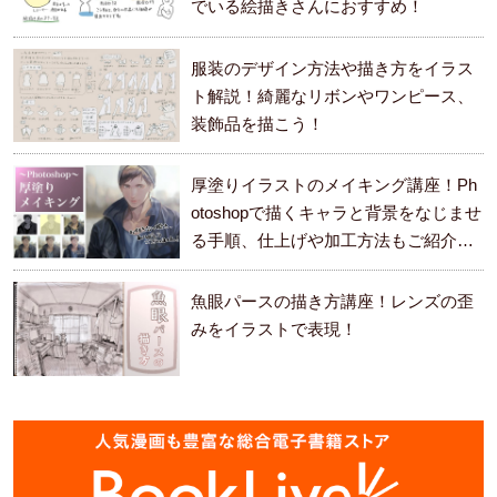
でいる絵描きさんにおすすめ！
服装のデザイン方法や描き方をイラス
ト解説！綺麗なリボンやワンピース、
装飾品を描こう！
厚塗りイラストのメイキング講座！Ph
otoshopで描くキャラと背景をなじませ
る手順、仕上げや加工方法もご紹介し
ます。
魚眼パースの描き方講座！レンズの歪
みをイラストで表現！