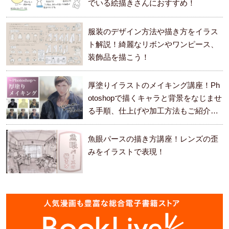
でいる絵描きさんにおすすめ！
服装のデザイン方法や描き方をイラス
ト解説！綺麗なリボンやワンピース、
装飾品を描こう！
厚塗りイラストのメイキング講座！Ph
otoshopで描くキャラと背景をなじませ
る手順、仕上げや加工方法もご紹介し
ます。
魚眼パースの描き方講座！レンズの歪
みをイラストで表現！