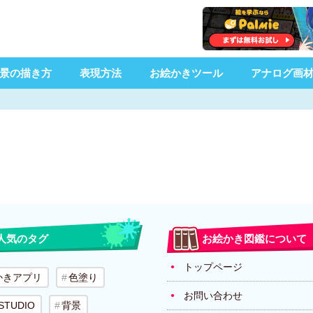
景の描き方
表現方法
お絵かきツール
アナログ画
人気のタグ
お絵かき図鑑について
トップページ
かきアプリ
色塗り
お問い合わせ
 STUDIO
背景