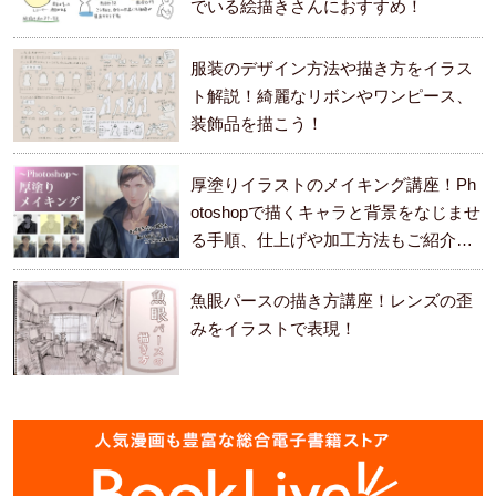
でいる絵描きさんにおすすめ！
服装のデザイン方法や描き方をイラス
ト解説！綺麗なリボンやワンピース、
装飾品を描こう！
厚塗りイラストのメイキング講座！Ph
otoshopで描くキャラと背景をなじませ
る手順、仕上げや加工方法もご紹介し
ます。
魚眼パースの描き方講座！レンズの歪
みをイラストで表現！