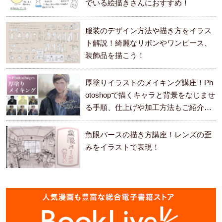
でいる絵描きさんにおすすめ！
服装のデザイン方法や描き方をイラス
ト解説！綺麗なリボンやワンピース、
装飾品を描こう！
厚塗りイラストのメイキング講座！Ph
otoshopで描くキャラと背景をなじませ
る手順、仕上げや加工方法もご紹介し
ます。
魚眼パースの描き方講座！レンズの歪
みをイラストで表現！