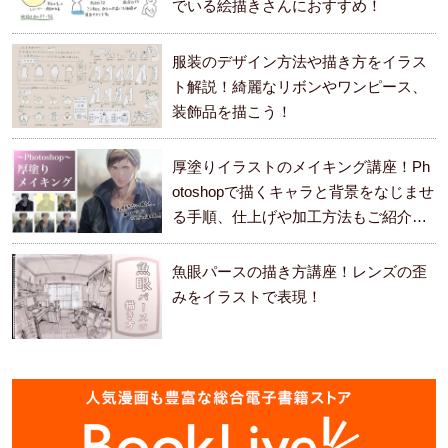
でいる絵描きさんにおすすめ！
服装のデザイン方法や描き方をイラス
ト解説！綺麗なリボンやワンピース、
装飾品を描こう！
厚塗りイラストのメイキング講座！Ph
otoshopで描くキャラと背景をなじませ
る手順、仕上げや加工方法もご紹介し
ます。
魚眼パースの描き方講座！レンズの歪
みをイラストで表現！