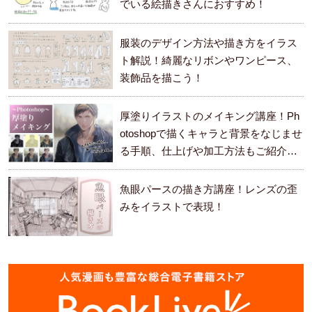
でいる絵描きさんにおすすめ！
服装のデザイン方法や描き方をイラス
ト解説！綺麗なリボンやワンピース、
装飾品を描こう！
厚塗りイラストのメイキング講座！Ph
otoshopで描くキャラと背景をなじませ
る手順、仕上げや加工方法もご紹介し
ます。
魚眼パースの描き方講座！レンズの歪
みをイラストで表現！