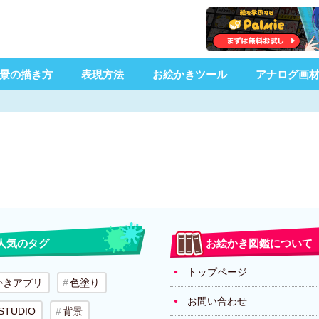
景の描き方
表現方法
お絵かきツール
アナログ画
人気のタグ
お絵かき図鑑について
トップページ
かきアプリ
色塗り
お問い合わせ
 STUDIO
背景