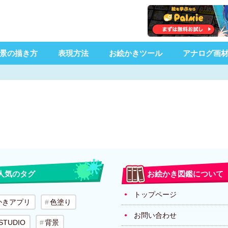
景の描き方
表現方法
お絵かきツール
アナログ画
人気のタグ
お絵かき図鑑について
トップページ
かきアプリ
色塗り
お問い合わせ
 STUDIO
背景