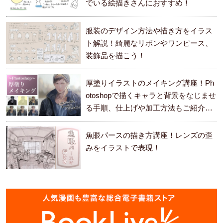
でいる絵描きさんにおすすめ！
服装のデザイン方法や描き方をイラス
ト解説！綺麗なリボンやワンピース、
装飾品を描こう！
厚塗りイラストのメイキング講座！Ph
otoshopで描くキャラと背景をなじませ
る手順、仕上げや加工方法もご紹介し
ます。
魚眼パースの描き方講座！レンズの歪
みをイラストで表現！