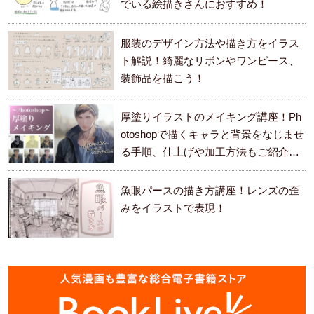
でいる絵描きさんにおすすめ！
服装のデザイン方法や描き方をイラス
ト解説！綺麗なリボンやワンピース、
装飾品を描こう！
厚塗りイラストのメイキング講座！Ph
otoshopで描くキャラと背景をなじませ
る手順、仕上げや加工方法もご紹介し
ます。
魚眼パースの描き方講座！レンズの歪
みをイラストで表現！