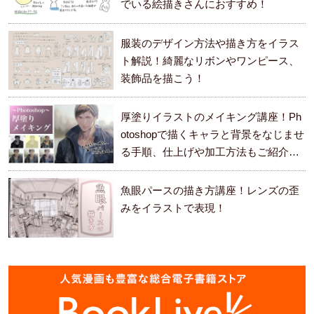
でいる絵描きさんにおすすめ！
服装のデザイン方法や描き方をイラス
ト解説！綺麗なリボンやワンピース、
装飾品を描こう！
厚塗りイラストのメイキング講座！Ph
otoshopで描くキャラと背景をなじませ
る手順、仕上げや加工方法もご紹介し
ます。
魚眼パースの描き方講座！レンズの歪
みをイラストで表現！