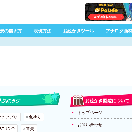
景の描き方
表現方法
お絵かきツール
アナログ画
人気のタグ
お絵かき図鑑について
トップページ
かきアプリ
色塗り
お問い合わせ
 STUDIO
背景