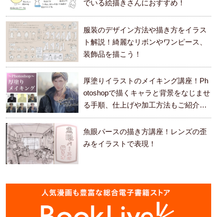
でいる絵描きさんにおすすめ！
服装のデザイン方法や描き方をイラス
ト解説！綺麗なリボンやワンピース、
装飾品を描こう！
厚塗りイラストのメイキング講座！Ph
otoshopで描くキャラと背景をなじませ
る手順、仕上げや加工方法もご紹介し
ます。
魚眼パースの描き方講座！レンズの歪
みをイラストで表現！