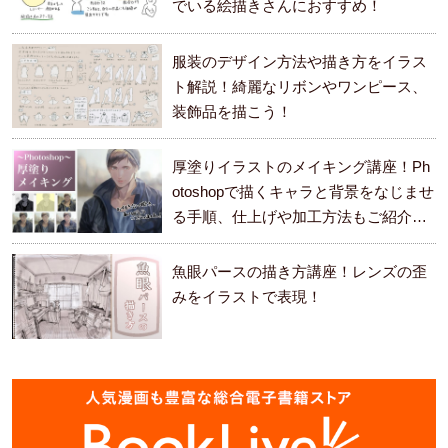
でいる絵描きさんにおすすめ！
服装のデザイン方法や描き方をイラス
ト解説！綺麗なリボンやワンピース、
装飾品を描こう！
厚塗りイラストのメイキング講座！Ph
otoshopで描くキャラと背景をなじませ
る手順、仕上げや加工方法もご紹介し
ます。
魚眼パースの描き方講座！レンズの歪
みをイラストで表現！