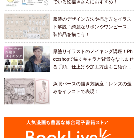
でいる絵描きさんにおすすめ！
服装のデザイン方法や描き方をイラス
ト解説！綺麗なリボンやワンピース、
装飾品を描こう！
厚塗りイラストのメイキング講座！Ph
otoshopで描くキャラと背景をなじませ
る手順、仕上げや加工方法もご紹介し
ます。
魚眼パースの描き方講座！レンズの歪
みをイラストで表現！