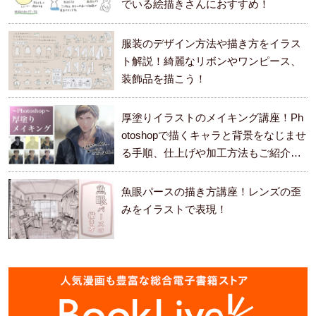
でいる絵描きさんにおすすめ！
服装のデザイン方法や描き方をイラス
ト解説！綺麗なリボンやワンピース、
装飾品を描こう！
厚塗りイラストのメイキング講座！Ph
otoshopで描くキャラと背景をなじませ
る手順、仕上げや加工方法もご紹介し
ます。
魚眼パースの描き方講座！レンズの歪
みをイラストで表現！