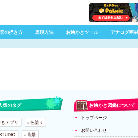
景の描き方
表現方法
お絵かきツール
アナログ画
人気のタグ
お絵かき図鑑について
トップページ
かきアプリ
色塗り
お問い合わせ
 STUDIO
背景