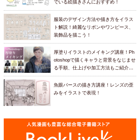
でいる絵描きさんにおすすめ！
服装のデザイン方法や描き方をイラス
ト解説！綺麗なリボンやワンピース、
装飾品を描こう！
厚塗りイラストのメイキング講座！Ph
otoshopで描くキャラと背景をなじませ
る手順、仕上げや加工方法もご紹介し
ます。
魚眼パースの描き方講座！レンズの歪
みをイラストで表現！