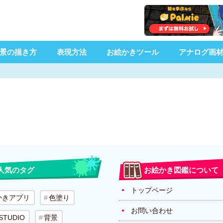
景の描き方
表現方法
お絵かきツール
アナログ画
人気のタグ
お絵かき図鑑について
トップページ
かきアプリ
色塗り
お問い合わせ
 STUDIO
背景