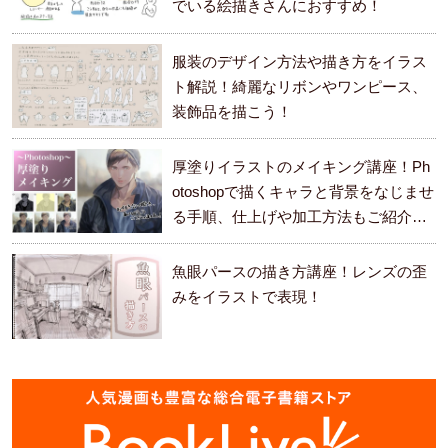
でいる絵描きさんにおすすめ！
服装のデザイン方法や描き方をイラス
ト解説！綺麗なリボンやワンピース、
装飾品を描こう！
厚塗りイラストのメイキング講座！Ph
otoshopで描くキャラと背景をなじませ
る手順、仕上げや加工方法もご紹介し
ます。
魚眼パースの描き方講座！レンズの歪
みをイラストで表現！