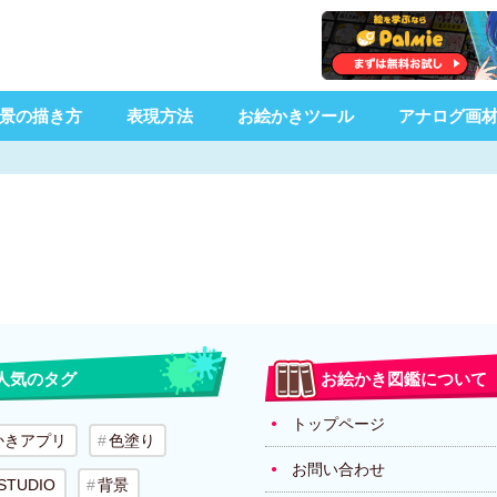
景の描き方
表現方法
お絵かきツール
アナログ画
人気のタグ
お絵かき図鑑について
トップページ
かきアプリ
色塗り
お問い合わせ
 STUDIO
背景