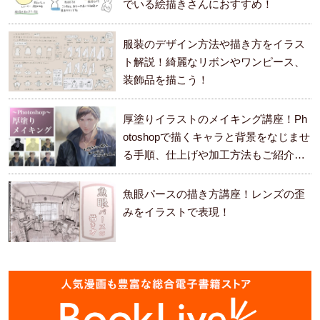
でいる絵描きさんにおすすめ！
服装のデザイン方法や描き方をイラス
ト解説！綺麗なリボンやワンピース、
装飾品を描こう！
厚塗りイラストのメイキング講座！Ph
otoshopで描くキャラと背景をなじませ
る手順、仕上げや加工方法もご紹介し
ます。
魚眼パースの描き方講座！レンズの歪
みをイラストで表現！